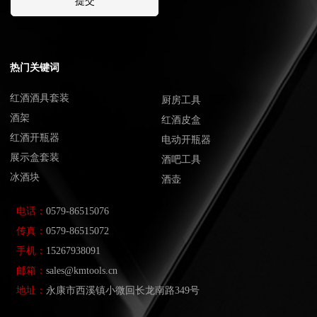
提交
热门关键词
红酒酒具套装
厨房工具
酒架
红酒皮盒
红酒开瓶器
电动开瓶器
展示盒套装
酒吧工具
冰酒块
酒壶
电话：
0579-86515076
传真：
0579-86515072
手机：
15267938091
邮箱：
sales@kmtools.cn
地址：
永康市西溪镇小微回长龙南路349号